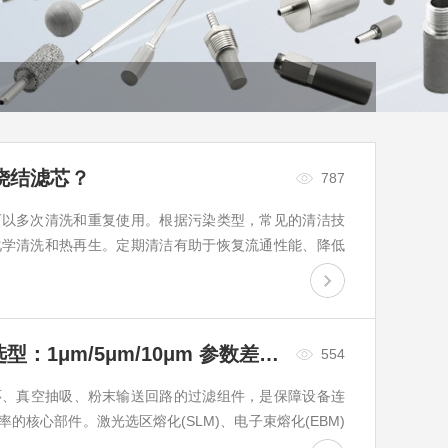
烧结滤芯？
787
可以多次清洗和重复使用。根据污染类型，常见的清洁技
化学清洗和热再生。定期清洁有助于恢复流通性能、降低
金属 3D 打印烧结过滤杯孔径选型：1μm/5μm/10μm 参数差异与工况匹配方案！
554
环、真空抽吸、粉末输送回路的过滤组件，是保障设备连
核心部件。激光选区熔化(SLM)、电子束熔化(EBM)
作为核心过滤元件...