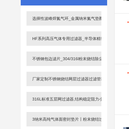
选择性波峰焊氮气环_金属纳米氮气垫圈
HF系列高压气体专用过滤器_半导体精密气体过滤器
不锈钢包边滤片_304/316l粉末烧结除尘过滤片
厂家定制不锈钢烧结网层过滤器过滤管精湛工艺过滤耐
316L标准五层网过滤器,结构稳定阻力小不锈钢网过滤
3纳米高纯气体面密封垫片丨粉末烧结过滤片