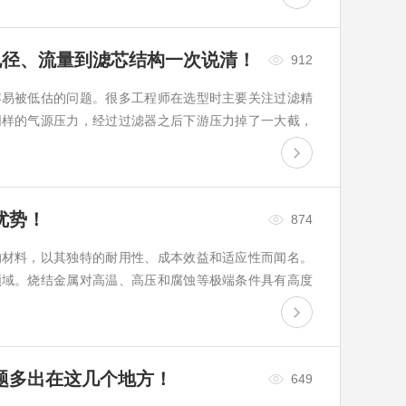
孔径、流量到滤芯结构一次说清！
912
容易被低估的问题。很多工程师在选型时主要关注过滤精
同样的气源压力，经过过滤器之后下游压力掉了一大截，
一个新的，压损照旧。也有人索...
优势！
874
的材料，以其独特的耐用性、成本效益和适应性而闻名。
领域。烧结金属对高温、高压和腐蚀等极端条件具有高度
靠的性能。
题多出在这几个地方！
649