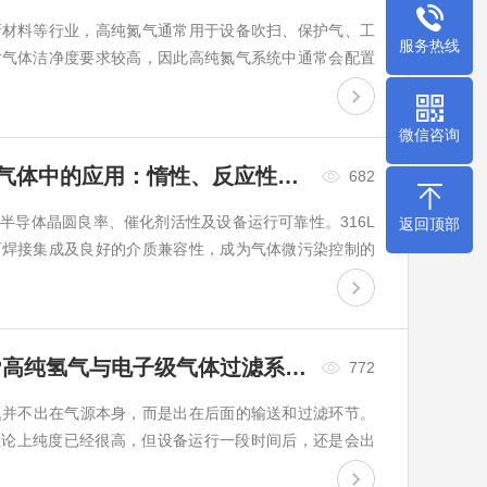
新材料等行业，高纯氮气通常用于设备吹扫、保护气、工
服务热线
对气体洁净度要求较高，因此高纯氮气系统中通常会配置
以及其他杂质。
微信咨询
316L不锈钢烧结过滤器在工艺气体中的应用：惰性、反应性与腐蚀性介质过滤解析
682
半导体晶圆良率、催化剂活性及设备运行可靠性。316L
返回顶部
可焊接集成及良好的介质兼容性，成为气体微污染控制的
化学性质、露点温度、压...
超高压氮气过滤器厂家怎么选?高纯氢气与电子级气体过滤系统几个关键点！
772
题并不出在气源本身，而是出在后面的输送和过滤环节。
，理论上纯度已经很高，但设备运行一段时间后，还是会出
复性下降的问题。最...