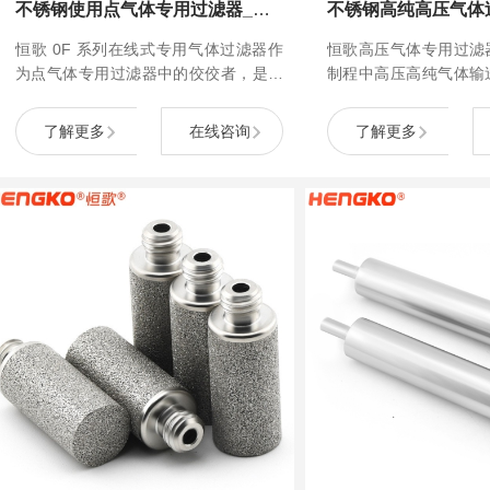
不锈钢使用点气体专用过滤器_哈氏合金在线式气体过滤器
恒歌 0F 系列在线式专用气体过滤器作
恒歌高压气体专用过滤
为点气体专用过滤器中的佼佼者，是专
制程中高压高纯气体输
为高流量电子级气体超纯净化打造的。
气体箱系统。坚固的31
它有着高达 0.003μm 的过滤精度，能
50Mpa设计压力以及
了解更多
在线咨询
了解更多
精准捕捉气体中的微小颗粒，为工艺气
结合、兼具高强度、耐
体的洁净度保驾护航。该过滤器结构紧
高透气性及长寿命、能
凑且强度高，这一特点让它...
气中的尘埃、铁锈、油雾及