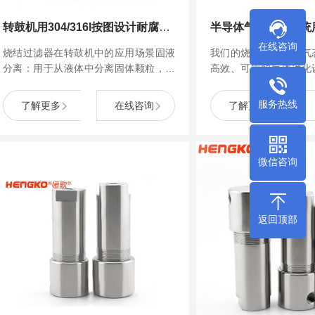
转鼓机用304/316l按图设计耐腐蚀不锈钢转鼓过滤器
在线咨询
烧结过滤器在转鼓机中的应用场景固液
我们的烧结在线金属气
分离：用于从液体中分离固体颗粒，如
高效、可靠的气体净化
污水处理、化工产品分离或食品工业过
于对气体纯度要求极高
滤。烧结金属的均匀孔径可实现高效的
过滤器能够有效去除
服务热线
了解更多
在线咨询
了解更多
固液分离，同时保持较高的透水率。
质，包括水分、氧气、
化碳、碳氢化合物和金
统颗粒过滤效果不佳的
芯依...
微信咨询
返回顶部