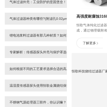
气体过滤外壳：工业防护的坚固堡垒！
气体过滤器种类有哪些?(附滤孔0.02μm烧结滤芯)
恒歌气体纯化过滤器
成，通过物理吸附
锂电池浆料过滤器有那几种材质？如何选择锂电池浆料专用过滤器
下将工艺气体中的H
CO2，NMHC等杂
了解更多
不锈钢罐体中内置
到100微米的颗粒过
专家解析：传感器探头外壳与保护罩选择中的常见误区！
如何根据不同的工艺要求选择合适的高压气体过滤器?
恒歌科技烧结过滤器厂家(ww
温湿度传感器探头使用恒歌金属烧结保护罩的好处！
不锈钢气源处理器三联件，你认识嘛？