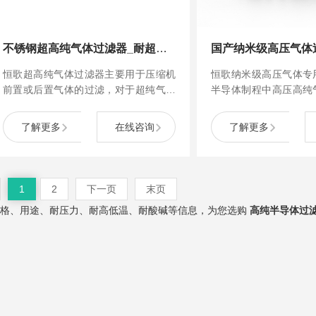
不锈钢超高纯气体过滤器_耐超高压316l材质用于高纯气体
恒歌超高纯气体过滤器主要用于压缩机
恒歌纳米级高压气体专
前置或后置气体的过滤，对于超纯气体
半导体制程中高压高纯
过滤可通过多级处理满足工况要求，产
超高纯气体箱系统设
品无焊接部位，耐压性能、安全系数极
备。其坚固的316L不锈
了解更多
在线咨询
了解更多
高，适用于高压工况下的气体及液体过
设计压力，结合相对较
滤，体积小，安装方便，为高压运行系
高强度、耐高温、耐腐
统提供了相当高的技术和经济优势。产
长寿命，能够高效滤除压缩
品...
1
2
下一页
末页
规格、用途、耐压力、耐高低温、耐酸碱等信息，为您选购
高纯半导体过