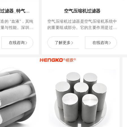
特气柜电子气气体过滤器_特气柜高纯气体过滤器
空气压缩机过滤器
造的 “血液”，其纯
空气压缩机过滤器是空气压缩机系统中
质量与性能。深圳恒
的重要组成部分。它的主要作用是过滤
气体过滤器，专为半
空气中的杂质、灰尘、水分和油雾等，
高纯气体输送系统和
以保护压缩机的内部组件，如气缸、活
在线咨询
了解更多
在线咨询
打造，为电子气的洁
塞、阀门等，防止它们受到磨损和损
。
坏，从而延长压缩机的使用寿命。