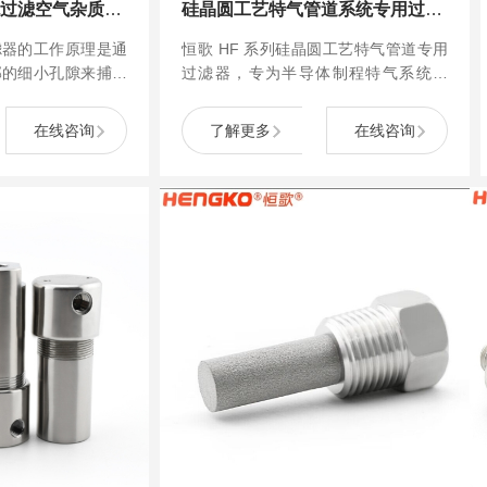
用于气体处理系统过滤空气杂质耐高温耐腐蚀不锈钢快装气体过滤器
硅晶圆工艺特气管道系统专用过滤器丨洁净压缩空气管道过滤器
滤器的工作原理是通
恒歌 HF 系列硅晶圆工艺特气管道专用
部的细小孔隙来捕捉
过滤器，专为半导体制程特气系统设
质和颗粒物。当含有
计，采用 316L 不锈钢一体成型结构，
滤器时，杂质会被拦
设计压力 50Mpa，适配特气管道的高压
在线咨询
了解更多
在线咨询
并通过不锈钢接头排
高纯输送需求，可高效滤除气体中
整过滤器的过滤精度
0.01μm 以上的尘埃、金属颗粒、液态
气体的流量和过滤效
杂质及碳氢化合物，...