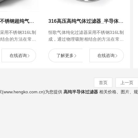
高强度耐腐蚀316l不锈钢超纯气体过滤器
316高压高纯气体过滤器_半导体气体纯化过滤器
采用不锈钢316L制
恒歌气体纯化过滤器采用不锈钢316L制
相结合的方法在常温
成，通过物理吸附相结合的方法在常温
?
20，O2，CO，
下将工艺气体中的H20，O2，CO，
质去除，并且在316L
CO2，NMHC等杂质去除，并且在316L
在线咨询
了解更多
在线咨询
了过滤精度为3纳米
不锈钢罐体中内置了过滤精度为3纳米
滤器。
到100微米的颗粒过滤器。
首页
上一页
w.hengko.com.cn)为您提供
高纯半导体过滤器
相关价格、图片、