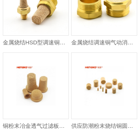
金属烧结HSD型调速铜气动排气消声器过滤器 汽车降噪气阀消声器
金属烧结调速铜气动消声器过滤器 汽车降噪气阀消声器
铜粉末冶金透气过滤板滤片滤杯管透气过滤加工按需定制
供应防潮粉末烧结铜圆柱滤芯用于污染水过滤