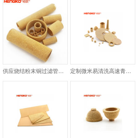
供应烧结粉末铜过滤管反冲洗3-90微米过滤系统
定制微米易清洗高速青铜烧结多孔滤板 适用于滤水机