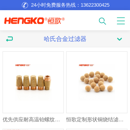
24小时免费服务热线：
13622300425
哈氏合金过滤器
优先供应耐高温铂螺纹锥形HBSL-B 烧结铜气动排气消声器
恒歌定制形状铜烧结滤芯,高精度孔隙均匀铜镀镍合金烧结金属滤芯