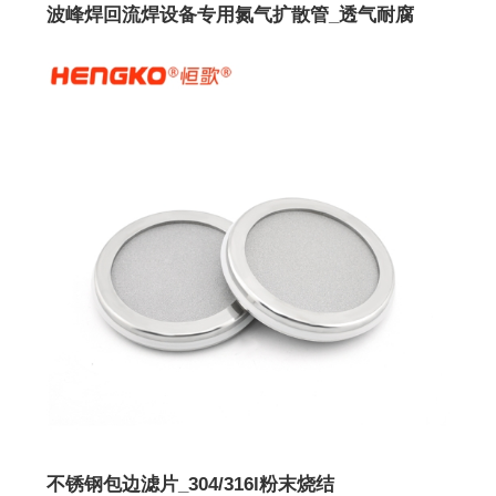
波峰焊回流焊设备专用氮气扩散管_透气耐腐
不锈钢包边滤片_304/316l粉末烧结