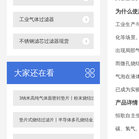
为什么使
工业气体过滤器
工业生产
化等场景
不锈钢滤芯过滤器现货
出现局部
而微孔烧
大家还在看
气泡在液
已成为实
3纳米高纯气体面密封垫片丨粉末烧结过滤片
产品详情
恒歌自主
垫片式烧结过滤片丨半导体多孔烧结金属滤芯
碳、氢气