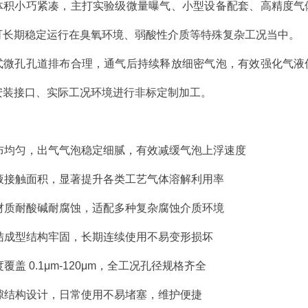
体积小巧紧凑，主打实验级微量曝气、小型设备配套、高精度气
可长期稳定运行在臭氧环境、弱酸性介质等特殊复杂工况当中。
式微孔孔道排布合理，通气后持续释放细密气泡，有效强化气液
安装接口、实际工况环境进行非标定制加工。
m
排布均匀，出气气泡稳定细腻，有效减缓气泡上浮速度
气液接触面积，显著提升各类工艺气体溶解利用率
金材质耐酸碱耐腐蚀，适配多种复杂腐蚀介质环境
烧结成型结构牢固，长期连续使用不易变形损坏
覆盖 0.1μm-120μm，全工况孔径规格齐全
孔隙结构设计，日常使用不易堵塞，维护便捷