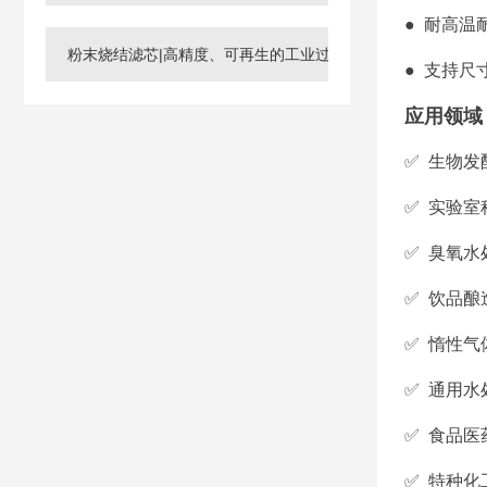
● 耐高
粉末烧结滤芯|高精度、可再生的工业过滤核心元件
● 支持
应用领域
✅ 生物
✅ 实验
✅ 臭氧
✅ 饮品
✅ 惰性
✅ 通用
✅ 食品
✅ 特种