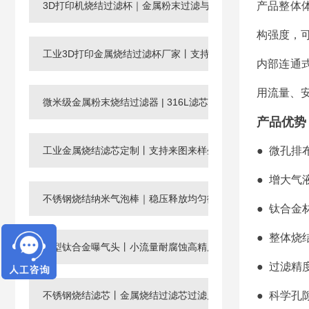
3D打印机烧结过滤杯｜金属粉末过滤与回收滤芯
产品整体
构强度，
工业3D打印金属烧结过滤杯厂家丨支持非标定制
内部连通
用流量、
微米级金属粉末烧结过滤器 | 316L滤芯厂家，孔径0.003-120μ
产品优势
工业金属烧结滤芯定制丨支持来图来样生产微孔过滤元件
● 微孔
● 增大
不锈钢烧结纳米气泡棒｜稳压释放均匀微纳米气泡
● 钛合
● 整体
微型钛合金曝气头丨小流量耐腐蚀高精度工业微孔气体分布器
● 过滤精度
不锈钢烧结滤芯丨金属烧结过滤芯过滤片滤管
● 科学