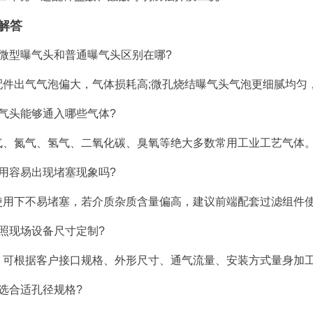
解答
金微型曝气头和普通曝气头区别在哪?
配件出气气泡偏大，气体损耗高;微孔烧结曝气头气泡更细腻均匀
气头能够通入哪些气体?
气、氮气、氢气、二氧化碳、臭氧等绝大多数常用工业工艺气体
用容易出现堵塞现象吗?
使用下不易堵塞，若介质杂质含量偏高，建议前端配套过滤组件
照现场设备尺寸定制?
，可根据客户接口规格、外形尺寸、通气流量、安装方式量身加
选合适孔径规格?