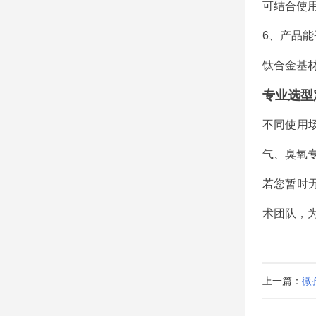
可结合使
6、产品能
钛合金基
专业选型
不同使用
气、臭氧
若您暂时
术团队，
上一篇：
微