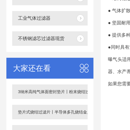
● 气体扩
工业气体过滤器
● 坚固耐
● 提供多
不锈钢滤芯过滤器现货
●同时具
曝气头适用
大家还在看
器、水产
如果您需
3纳米高纯气体面密封垫片丨粉末烧结过滤片
垫片式烧结过滤片丨半导体多孔烧结金属滤芯