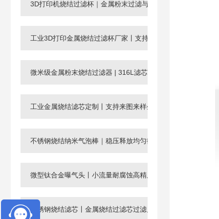
3D打印机烧结过滤杯｜金属粉末过滤与回收滤芯
工业3D打印金属烧结过滤杯厂家丨支持非标定制
微米级金属粉末烧结过滤器 | 316L滤芯厂家，孔径0.003-120μ
工业金属烧结滤芯定制丨支持来图来样生产微孔过滤元件
不锈钢烧结纳米气泡棒｜稳压释放均匀微纳米气泡
微型钛合金曝气头丨小流量耐腐蚀高精度工业微孔气体分布器
不锈钢烧结滤芯丨金属烧结过滤芯过滤片滤管