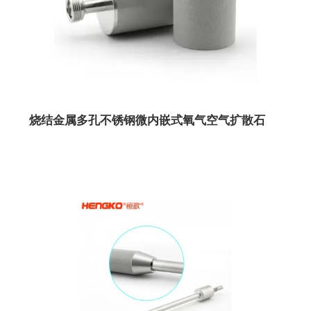
烧结金属多孔不锈钢微内嵌式氧气空气扩散石