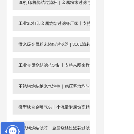
3D打印机烧结过滤杯｜金属粉末过滤与回收滤芯
工业3D打印金属烧结过滤杯厂家丨支持非标定制
微米级金属粉末烧结过滤器 | 316L滤芯厂家，孔径0.003-120μ
工业金属烧结滤芯定制丨支持来图来样生产微孔过滤元件
不锈钢烧结纳米气泡棒｜稳压释放均匀微纳米气泡
微型钛合金曝气头丨小流量耐腐蚀高精度工业微孔气体分布器
不锈钢烧结滤芯丨金属烧结过滤芯过滤片滤管