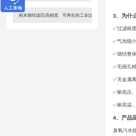
粉末烧结滤芯|高精度、可再生的工业过滤核心元件
3、为什
✅过滤精度
✅气泡细
✅烧结整
✅毛细孔
✅无金属
✅耐高压
✅耐高温
4、产品
臭氧污水