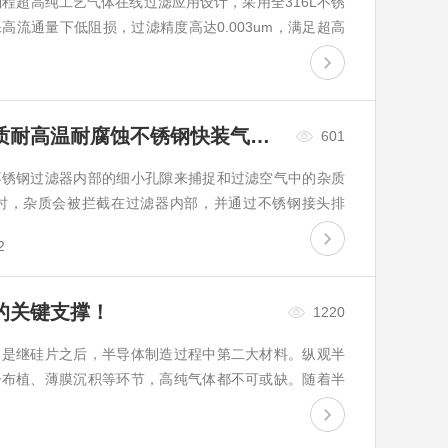
程超高纯工艺气体在线过滤应用设计，采用全316L不锈
流通量下低阻损，过滤精度高达0.003um，满足超高
下的理想过滤解决...
用于气体处理系统过滤空气杂质耐高温耐腐蚀不锈钢快装气体过滤器
601
不锈钢过滤器内部的细小孔隙来捕捉和过滤空气中的杂质
时，杂质会被拦截在过滤器内部，并通过不锈钢接头排
，可以控制气体的流量和过滤效果...
2
的关键支撑！
1220
，是继硅片之后，半导体制造过程中第二大材料。纵观半
子布植、薄膜沉积等环节，高纯气体都不可或缺。随着半
半导体制造过程中的气体纯度要...