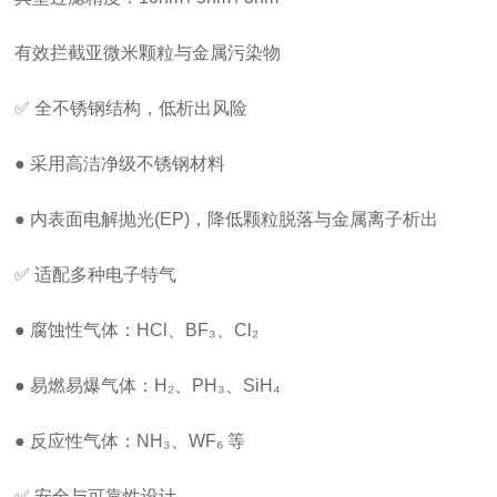
有效拦截亚微米颗粒与金属污染物
✅ 全不锈钢结构，低析出风险
● 采用高洁净级不锈钢材料
● 内表面电解抛光(EP)，降低颗粒脱落与金属离子析出
✅ 适配多种电子特气
● 腐蚀性气体：HCl、BF₃、Cl₂
● 易燃易爆气体：H₂、PH₃、SiH₄
● 反应性气体：NH₃、WF₆ 等
✅ 安全与可靠性设计